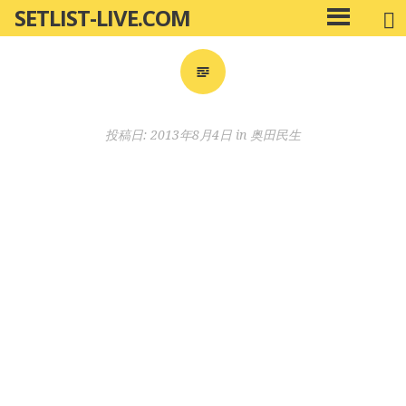
SETLIST-LIVE.COM
コ
メ
ン
イ
ン
テ
メ
ン
ニ
ツ
投稿日:
2013年8月4日
in
奥田民生
ュ
へ
ー
移
動