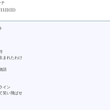
ーナ
11日(日)
ト
符
に生まれたわけ
愛物語
ーライン
んて笑い飛ばせ