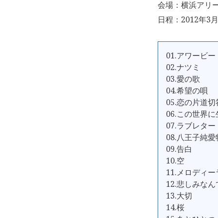
会場：横浜アリ
日程：2012年3月
01.アワービー
02.ナツミ
03.愛の歌
04.希望の唄
05.恋の片道切
06.この世界
07.ラブレター
08.八王子純
09.告白
10.空
11.メロディ
12.悲しみな
13.大切
14.桜