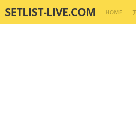
コ
SETLIST-LIVE.COM
HOME
ン
テ
ン
ツ
へ
移
動