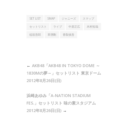
SET LIST
SMAP
ジャニーズ
スマップ
セットリスト
ライブ
中居正広
木村拓哉
稲垣吾郎
草彅剛
香取慎吾
投
AKB48「AKB48 IN TOKYO DOME ～
稿
1830Mの夢～」セットリスト 東京ドーム
ナ
2012年8月26日(日)
ビ
浜崎あゆみ「A-NATION STADIUM
ゲ
FES.」セットリスト 味の素スタジアム
ー
2012年8月26日(日)
シ
ョ