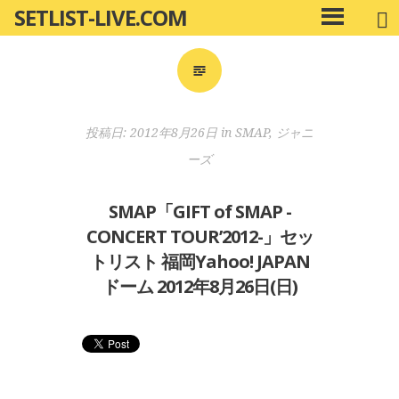
SETLIST-LIVE.COM
コ
メ
ン
イ
ン
テ
メ
ン
ニ
ツ
投稿日:
2012年8月26日
in
SMAP
,
ジャニ
ュ
へ
ー
ーズ
移
動
SMAP「GIFT of SMAP -
CONCERT TOUR’2012-」セッ
トリスト 福岡Yahoo! JAPAN
ドーム 2012年8月26日(日)