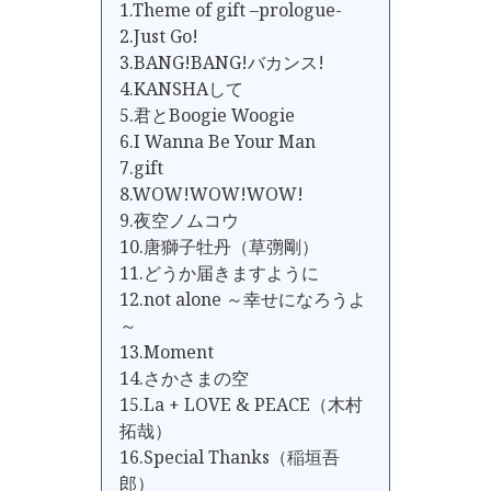
1.Theme of gift –prologue-
2.Just Go!
3.BANG!BANG!バカンス!
4.KANSHAして
5.君とBoogie Woogie
6.I Wanna Be Your Man
7.gift
8.WOW!WOW!WOW!
9.夜空ノムコウ
10.唐獅子牡丹（草彅剛）
11.どうか届きますように
12.not alone ～幸せになろうよ
～
13.Moment
14.さかさまの空
15.La + LOVE & PEACE（木村
拓哉）
16.Special Thanks（稲垣吾
郎）