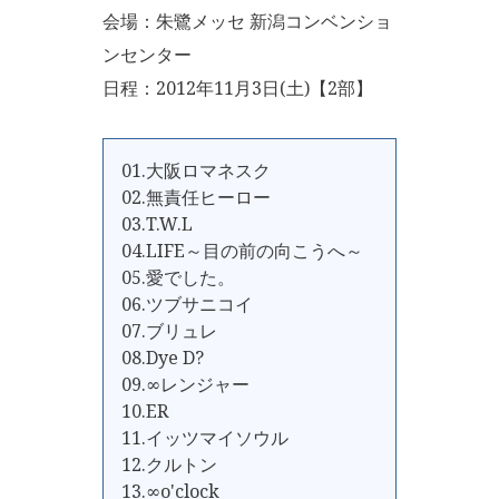
会場：朱鷺メッセ 新潟コンベンショ
ンセンター
日程：2012年11月3日(土)【2部】
01.大阪ロマネスク
02.無責任ヒーロー
03.T.W.L
04.LIFE～目の前の向こうへ～
05.愛でした。
06.ツブサニコイ
07.ブリュレ
08.Dye D?
09.∞レンジャー
10.ER
11.イッツマイソウル
12.クルトン
13.∞o'clock