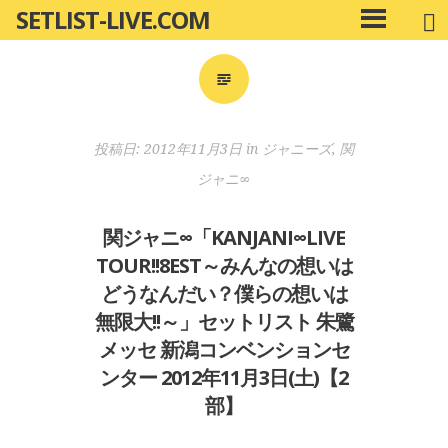
SETLIST-LIVE.COM
コ
メ
ン
イ
ン
テ
メ
ン
ニ
ツ
投稿日:
2012年11月3日
in
ジャニーズ
,
関
ュ
へ
ー
ジャニ∞
移
動
関ジャニ∞「KANJANI∞LIVE
TOUR!!8EST～みんなの想いは
どうなんだい？僕らの想いは
無限大!!～」セットリスト 朱鷺
メッセ 新潟コンベンションセ
ンター 2012年11月3日(土)【2
部】