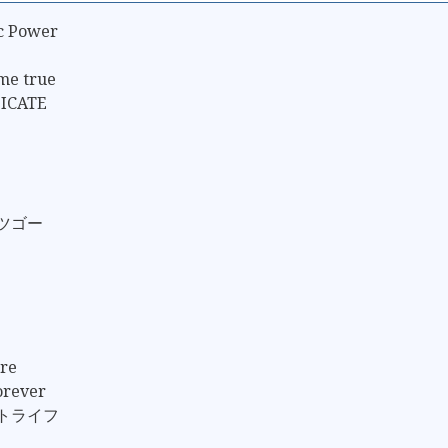
ic Power
me true
LICATE
ッツゴー
re
orever
クトライフ