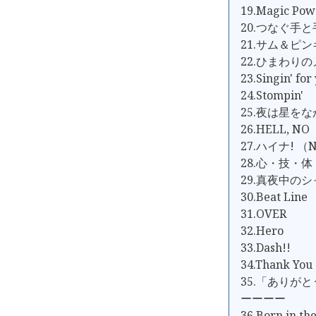
19.Magic Pow
20.つなぐ手と
21.サム＆ピ
22.ひまわり
23.Singin' for
24.Stompin'
25.夜は星を
26.HELL, 
27.ハイナ! （
28.心・技・体
29.真夜中の
30.Beat Line
31.OVER
32.Hero
33.Dash!!
34.Thank 
35.「ありが
ーーーー
36.Born in th