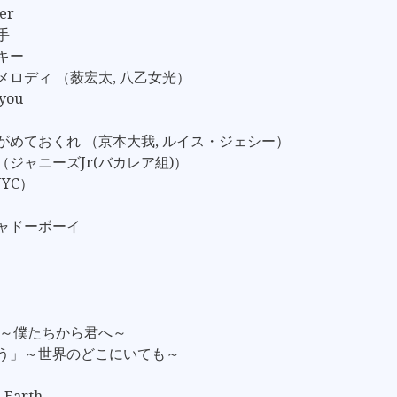
er
手
ンキー
のメロディ （薮宏太, 八乙女光）
 you
ながめておくれ （京本大我, ルイス・ジェシー）
NO （ジャニーズJr(バカレア組)）
NYC）
シャドーボーイ
You ～僕たちから君へ～
とう」～世界のどこにいても～
e Earth