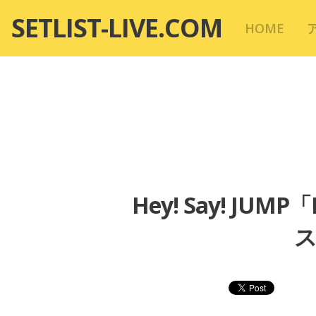
コ
SETLIST-LIVE.COM
HOME
ン
テ
ン
ツ
へ
移
動
Hey! Say! JUMP
ス