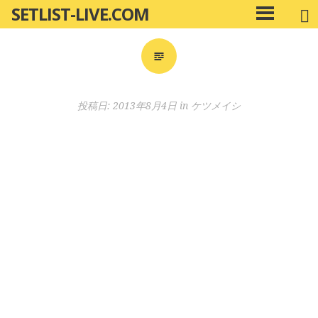
SETLIST-LIVE.COM
コ
メ
ン
イ
ン
テ
メ
ン
ニ
ツ
投稿日:
2013年8月4日
in
ケツメイシ
ュ
へ
ー
移
動