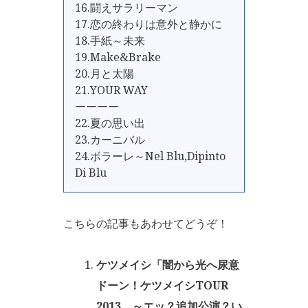
16.闘えサラリーマン
17.恋の終わりは意外と静かに
18.手紙～未来
19.Make&Brake
20.月と太陽
21.YOUR WAY
ーーーー
22.夏の思い出
23.カーニバル
24.ボラーレ～Nel Blu,Dipinto
Di Blu
こちらの記事もあわせてどうぞ！
ケツメイシ「闇から光へ尿意
ドーン！ケツメイシTOUR
2013 ～エッ？追加公演？い