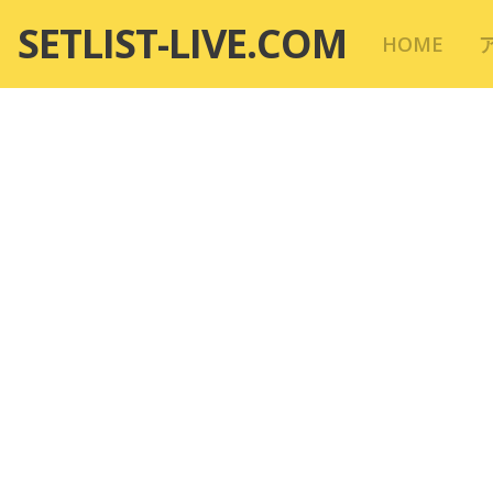
コ
SETLIST-LIVE.COM
HOME
ン
テ
ン
ツ
へ
移
動