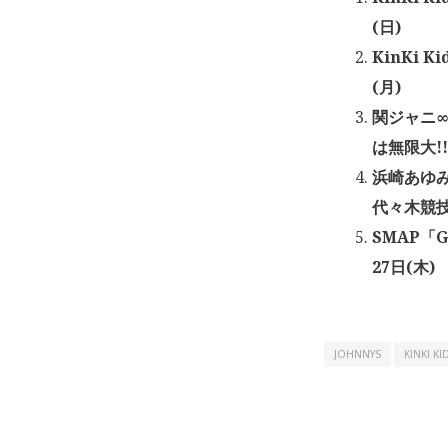
(日)
KinKi 
(月)
関ジャニ∞
は無限大!
浜崎あゆみ「
代々木競技場
SMAP「G
27日(木)
JOHNNYS
KINKI KI