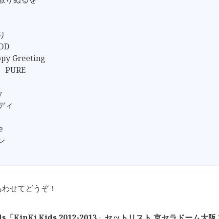
り
OD
py Greeting
、PURE
y
ンディ
e
ン
あわせてどうぞ！
Kids「KinKi Kids 2012-2013」セットリスト 京セラドーム大阪 