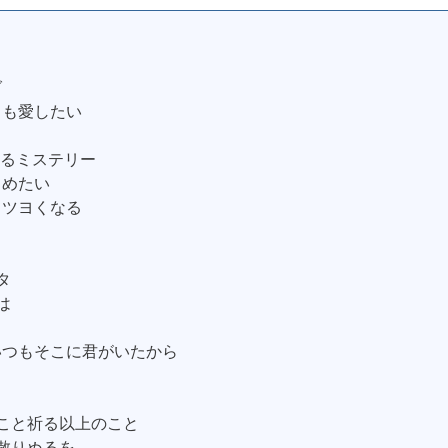
グ
りも愛したい
始まるミステリー
しめたい
てツヨくなる
タ
は
s… いつもそこに君がいたから
のこと祈る以上のこと
ど散りぬるを