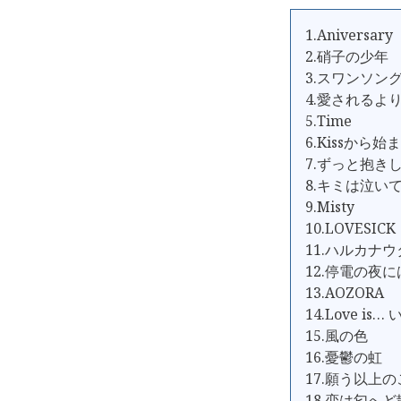
1.Aniversary
2.硝子の少年
3.スワンソン
4.愛されるよ
5.Time
6.Kissから
7.ずっと抱き
8.キミは泣い
9.Misty
10.LOVESICK
11.ハルカナウ
12.停電の夜に
13.AOZORA
14.Love i
15.風の色
16.憂鬱の虹
17.願う以上
18.恋は匂へ