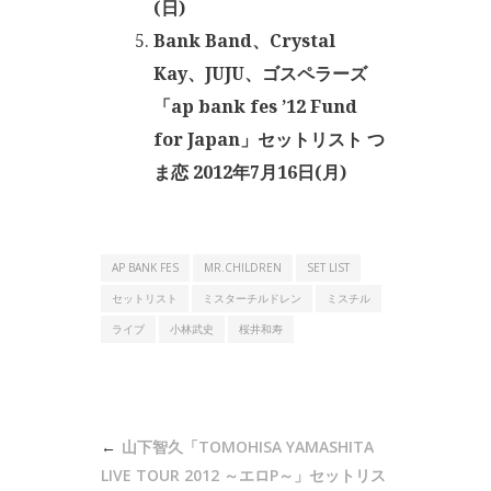
(日)
Bank Band、Crystal
Kay、JUJU、ゴスペラーズ
「ap bank fes ’12 Fund
for Japan」セットリスト つ
ま恋 2012年7月16日(月)
AP BANK FES
MR.CHILDREN
SET LIST
セットリスト
ミスターチルドレン
ミスチル
ライブ
小林武史
桜井和寿
投
山下智久「TOMOHISA YAMASHITA
稿
LIVE TOUR 2012 ～エロP～」セットリス