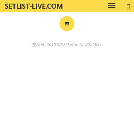
SETLIST-LIVE.COM
コ
メ
ン
イ
ン
テ
メ
ン
ニ
ツ
投稿日:
2012年8月4日
in
Mr.Children
ュ
へ
ー
移
動