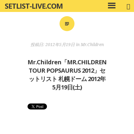
SETLIST-LIVE.COM
コ
メ
ン
イ
ン
テ
メ
ン
ニ
ツ
投稿日:
2012年5月19日
in
Mr.Children
ュ
へ
ー
移
Mr.Children「MR.CHILDREN
動
TOUR POPSAURUS 2012」セ
ットリスト 札幌ドーム 2012年
5月19日(土)