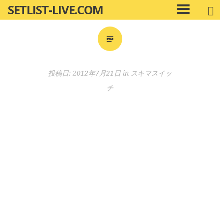
SETLIST-LIVE.COM
コ
メ
ン
イ
ン
テ
メ
ン
ニ
ツ
投稿日:
2012年7月21日
in
スキマスイッ
ュ
へ
ー
チ
移
動