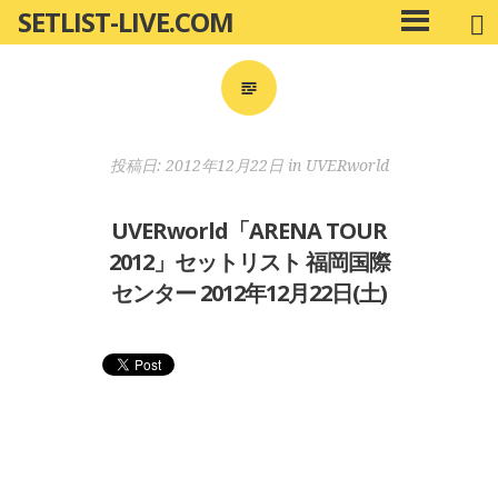
SETLIST-LIVE.COM
コ
メ
ン
イ
ン
テ
メ
ン
ニ
ツ
投稿日:
2012年12月22日
in
UVERworld
ュ
へ
ー
移
UVERworld「ARENA TOUR
動
2012」セットリスト 福岡国際
センター 2012年12月22日(土)