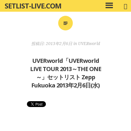
SETLIST-LIVE.COM
コ
メ
ン
イ
ン
テ
メ
ン
ニ
ツ
投稿日:
2013年2月6日
in
UVERworld
ュ
へ
ー
移
UVERworld「UVERworld
動
LIVE TOUR 2013～THE ONE
～」セットリスト Zepp
Fukuoka 2013年2月6日(水)