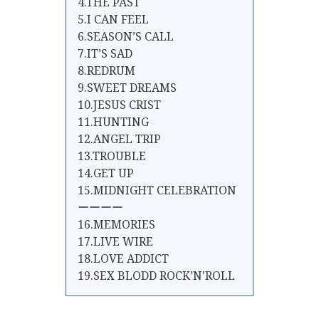
4.THE PAST
5.I CAN FEEL
6.SEASON’S CALL
7.IT’S SAD
8.REDRUM
9.SWEET DREAMS
10.JESUS CRIST
11.HUNTING
12.ANGEL TRIP
13.TROUBLE
14.GET UP
15.MIDNIGHT CELEBRATION
ーーーー
16.MEMORIES
17.LIVE WIRE
18.LOVE ADDICT
19.SEX BLODD ROCK’N'ROLL