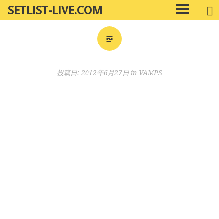
SETLIST-LIVE.COM
コ
メ
ン
イ
ン
テ
メ
ン
ニ
ツ
投稿日:
2012年6月27日
in
VAMPS
ュ
へ
ー
移
動