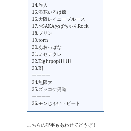
14.旅人
15.浪花いろは節
16.大阪レイニーブルース
17.∞SAKAおばちゃんRock
18.プリン
19.torn
20.あおっぱな
21.ミセテクレ
22.Eightpop!!!!!!!
23.BJ
ーーーー
24.無限大
25.ズッコケ男道
ーーーー
26.モンじゃい・ビート
こちらの記事もあわせてどうぞ！