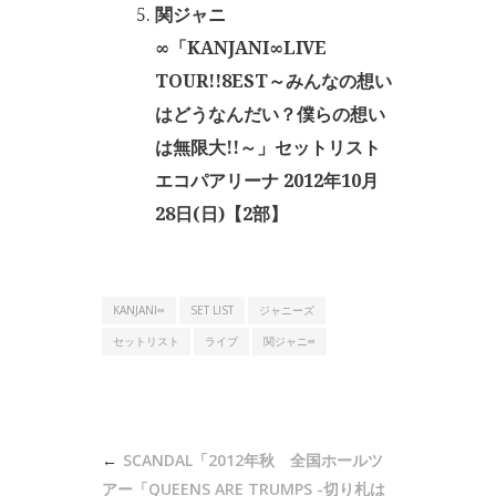
関ジャニ
∞「KANJANI∞LIVE
TOUR!!8EST～みんなの想い
はどうなんだい？僕らの想い
は無限大!!～」セットリスト
エコパアリーナ 2012年10月
28日(日)【2部】
KANJANI∞
SET LIST
ジャニーズ
セットリスト
ライブ
関ジャニ∞
投
SCANDAL「2012年秋 全国ホールツ
稿
アー「QUEENS ARE TRUMPS -切り札は