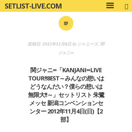
SETLIST-LIVE.COM
コ
メ
ン
イ
ン
テ
メ
ン
ニ
ツ
投稿日:
2012年11月4日
in
ジャニーズ
,
関
ュ
へ
ー
ジャニ∞
移
動
関ジャニ∞「KANJANI∞LIVE
TOUR!!8EST～みんなの想いは
どうなんだい？僕らの想いは
無限大!!～」セットリスト 朱鷺
メッセ 新潟コンベンションセ
ンター 2012年11月4日(日)【2
部】