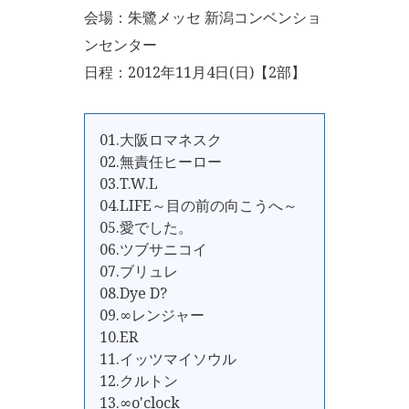
会場：朱鷺メッセ 新潟コンベンショ
ンセンター
日程：2012年11月4日(日)【2部】
01.大阪ロマネスク
02.無責任ヒーロー
03.T.W.L
04.LIFE～目の前の向こうへ～
05.愛でした。
06.ツブサニコイ
07.ブリュレ
08.Dye D?
09.∞レンジャー
10.ER
11.イッツマイソウル
12.クルトン
13.∞o'clock