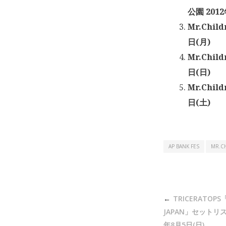
公園 201
Mr.Chil
日(月)
Mr.Chil
日(日)
Mr.Chil
日(土)
AP BANK FES
MR.C
投
TRICERATOPS「
稿
JAPAN」セットリ
年8月5日(日)