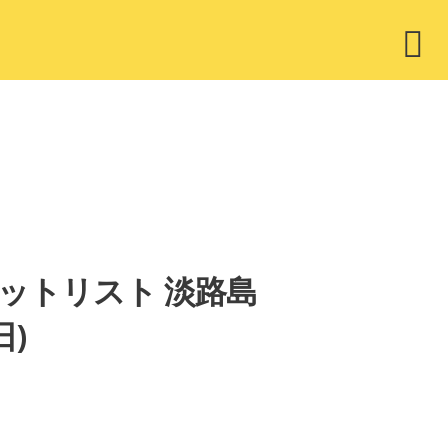
ウ
ィ
ジ
ェ
ッ
ト
apan」セットリスト 淡路島
日)