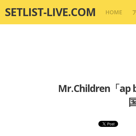
コ
SETLIST-LIVE.COM
HOME
ン
テ
ン
ツ
へ
移
動
Mr.Children「ap
国