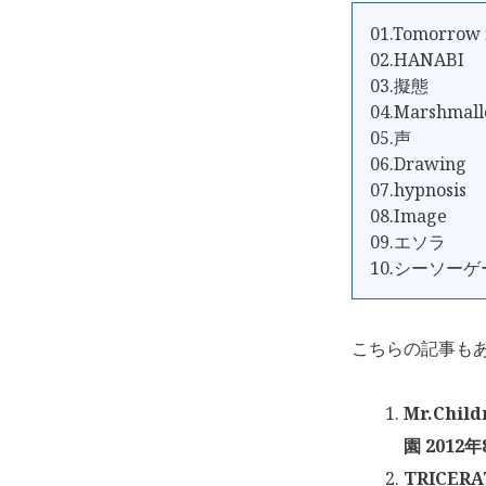
01.Tomorrow 
02.HANABI
03.擬態
04.Marshmall
05.声
06.Drawing
07.hypnosis
08.Image
09.エソラ
10.シーソー
こちらの記事も
Mr.Chil
園 2012年
TRICER