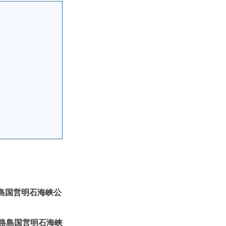
ト 淡路島国営明石海峡公
スト 淡路島国営明石海峡